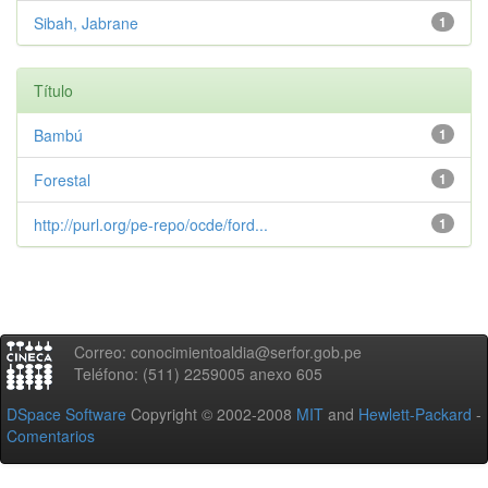
Sibah, Jabrane
1
Título
Bambú
1
Forestal
1
http://purl.org/pe-repo/ocde/ford...
1
Correo: conocimientoaldia@serfor.gob.pe
Teléfono: (511) 2259005 anexo 605
DSpace Software
Copyright © 2002-2008
MIT
and
Hewlett-Packard
-
Comentarios