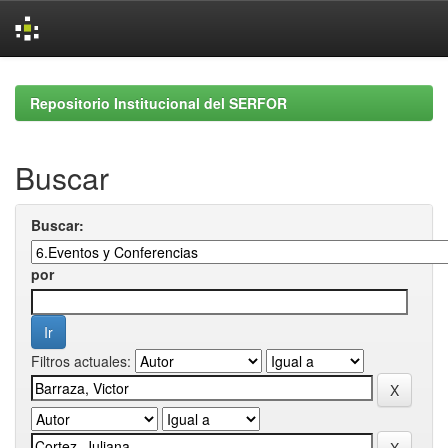
Skip
navigation
Repositorio Institucional del SERFOR
Buscar
Buscar:
por
Filtros actuales: