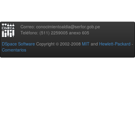
Correo: conocimientoaldia@serfor.gob.pe
Teléfono: (511) 2259005 anexo 605
DSpace Software
Copyright © 2002-2008
MIT
and
Hewlett-Packard
-
Comentarios