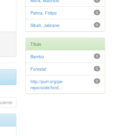
Mora, Mauricio
1
Palma, Felipe
1
Sibah, Jabrane
1
Título
Bambú
1
Forestal
1
http://purl.org/pe-
1
repo/ocde/ford...
guiente