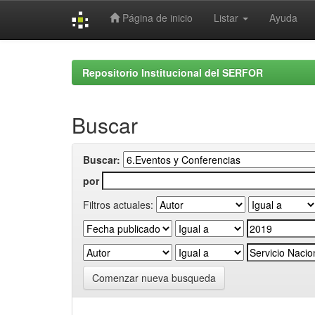
Página de inicio
Listar
Ayuda
Skip
navigation
Repositorio Institucional del SERFOR
Buscar
Buscar:
por
Filtros actuales:
Comenzar nueva busqueda