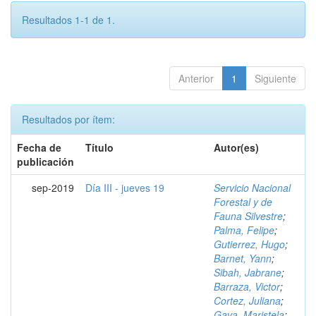
Resultados 1-1 de 1.
Anterior
1
Siguiente
Resultados por ítem:
Fecha de
Título
Autor(es)
publicación
sep-2019
Día III - jueves 19
Servicio Nacional
Forestal y de
Fauna Silvestre
;
Palma, Felipe
;
Gutierrez, Hugo
;
Barnet, Yann
;
Sibah, Jabrane
;
Barraza, Victor
;
Cortez, Juliana
;
Gava, Maristela
;