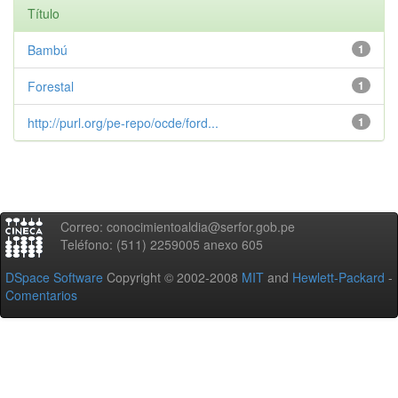
Título
Bambú
1
Forestal
1
http://purl.org/pe-repo/ocde/ford...
1
Correo: conocimientoaldia@serfor.gob.pe
Teléfono: (511) 2259005 anexo 605
DSpace Software
Copyright © 2002-2008
MIT
and
Hewlett-Packard
-
Comentarios