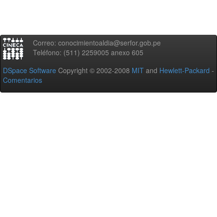
Correo: conocimientoaldia@serfor.gob.pe
Teléfono: (511) 2259005 anexo 605
DSpace Software
Copyright © 2002-2008
MIT
and
Hewlett-Packard
-
Comentarios