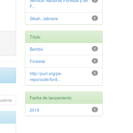
Servicio Nacional Forestal y de
1
F...
Sibah, Jabrane
1
Título
Bambú
1
Forestal
1
http://purl.org/pe-
1
repo/ocde/ford...
Fecha de lanzamiento
guiente
2019
1