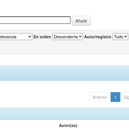
En orden
Autor/registro
Anterior
1
Si
Autor(es)