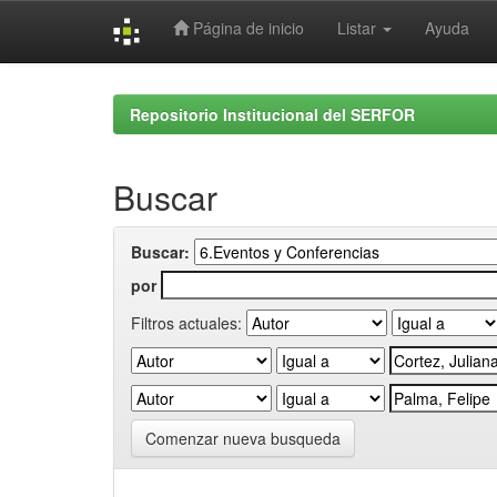
Página de inicio
Listar
Ayuda
Skip
navigation
Repositorio Institucional del SERFOR
Buscar
Buscar:
por
Filtros actuales:
Comenzar nueva busqueda