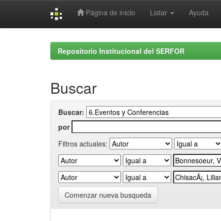
Página de inicio
Listar
Ayuda
Skip
navigation
Repositorio Institucional del SERFOR
Buscar
Buscar:
por
Filtros actuales:
Comenzar nueva busqueda