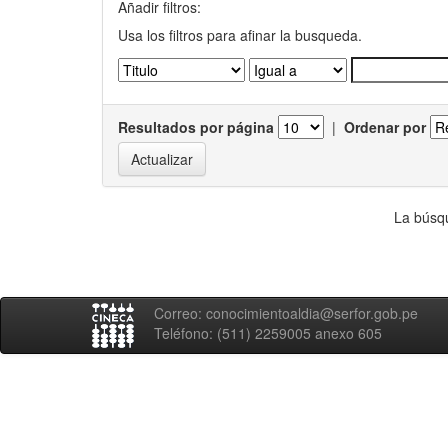
Añadir filtros:
Usa los filtros para afinar la busqueda.
Resultados por página
|
Ordenar por
La búsqu
Correo: conocimientoaldia@serfor.gob.pe
Teléfono: (511) 2259005 anexo 605