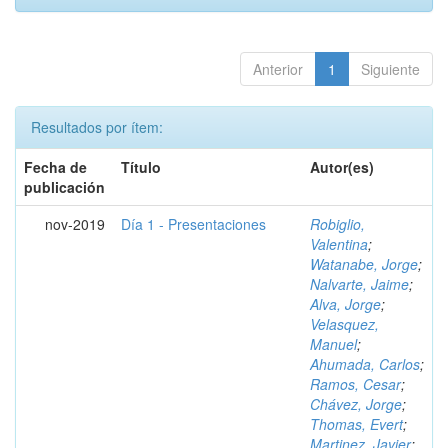
Anterior
1
Siguiente
Resultados por ítem:
Fecha de
Título
Autor(es)
publicación
nov-2019
Día 1 - Presentaciones
Robiglio,
Valentina
;
Watanabe, Jorge
;
Nalvarte, Jaime
;
Alva, Jorge
;
Velasquez,
Manuel
;
Ahumada, Carlos
;
Ramos, Cesar
;
Chávez, Jorge
;
Thomas, Evert
;
Martinez, Javier
;