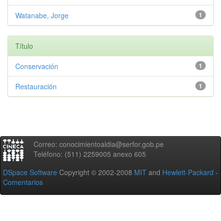
Watanabe, Jorge
1
Título
Conservación
1
Restauración
1
Correo: conocimientoaldia@serfor.gob.pe
Teléfono: (511) 2259005 anexo 605
DSpace Software
Copyright © 2002-2008
MIT
and
Hewlett-Packard
-
Comentarios