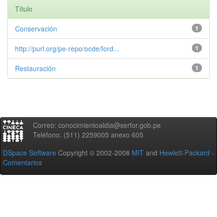
Título
Conservación
1
http://purl.org/pe-repo/ocde/ford...
1
Restauración
1
Correo: conocimientoaldia@serfor.gob.pe
Teléfono: (511) 2259005 anexo 605
DSpace Software
Copyright © 2002-2008
MIT
and
Hewlett-Packard
-
Comentarios