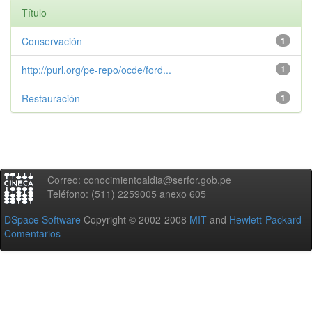
Título
Conservación
1
http://purl.org/pe-repo/ocde/ford...
1
Restauración
1
Correo: conocimientoaldia@serfor.gob.pe
Teléfono: (511) 2259005 anexo 605
DSpace Software
Copyright © 2002-2008
MIT
and
Hewlett-Packard
-
Comentarios