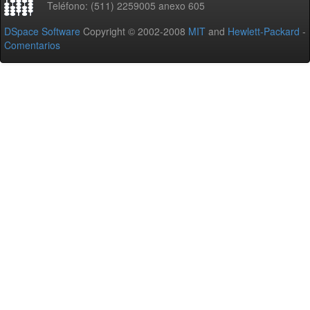
Teléfono: (511) 2259005 anexo 605
DSpace Software
Copyright © 2002-2008
MIT
and
Hewlett-Packard
-
Comentarios