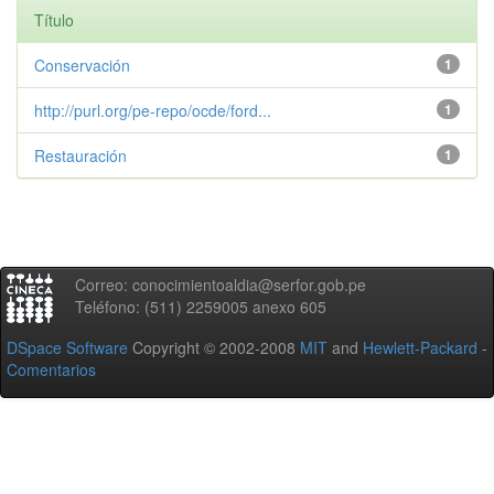
Título
Conservación
1
http://purl.org/pe-repo/ocde/ford...
1
Restauración
1
Correo: conocimientoaldia@serfor.gob.pe
Teléfono: (511) 2259005 anexo 605
DSpace Software
Copyright © 2002-2008
MIT
and
Hewlett-Packard
-
Comentarios