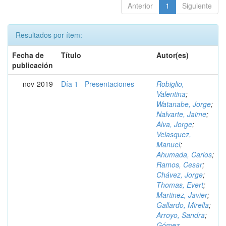
Anterior
1
Siguiente
Resultados por ítem:
Fecha de
Título
Autor(es)
publicación
nov-2019
Día 1 - Presentaciones
Robiglio,
Valentina
;
Watanabe, Jorge
;
Nalvarte, Jaime
;
Alva, Jorge
;
Velasquez,
Manuel
;
Ahumada, Carlos
;
Ramos, Cesar
;
Chávez, Jorge
;
Thomas, Evert
;
Martinez, Javier
;
Gallardo, Mirella
;
Arroyo, Sandra
;
Gómez,