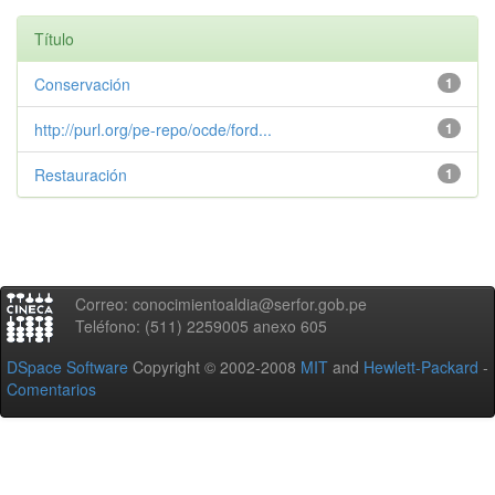
Título
Conservación
1
http://purl.org/pe-repo/ocde/ford...
1
Restauración
1
Correo: conocimientoaldia@serfor.gob.pe
Teléfono: (511) 2259005 anexo 605
DSpace Software
Copyright © 2002-2008
MIT
and
Hewlett-Packard
-
Comentarios