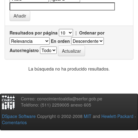
Resultados por página
|
Ordenar por
En orden
Autor/registro
La búsqueda no ha producido resultados.
Correo: conocimientoaldia@serfor.gob.pe
Teléfono: (511) 2259005 anexo 605
DSpace Software
Copyright © 2002-2008
MIT
and
Hewlett-Packard
-
Comentarios