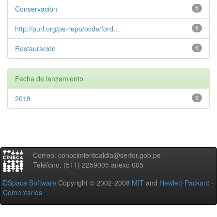
Conservación
1
http://purl.org/pe-repo/ocde/ford...
1
Restauración
1
Fecha de lanzamiento
2019
1
Correo: conocimientoaldia@serfor.gob.pe
Teléfono: (511) 2259005 anexo 605
DSpace Software
Copyright © 2002-2008
MIT
and
Hewlett-Packard
-
Comentarios