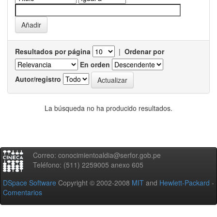
Resultados por página
|
Ordenar por
En orden
Autor/registro
La búsqueda no ha producido resultados.
Correo: conocimientoaldia@serfor.gob.pe
Teléfono: (511) 2259005 anexo 605
DSpace Software
Copyright © 2002-2008
MIT
and
Hewlett-Packard
-
Comentarios