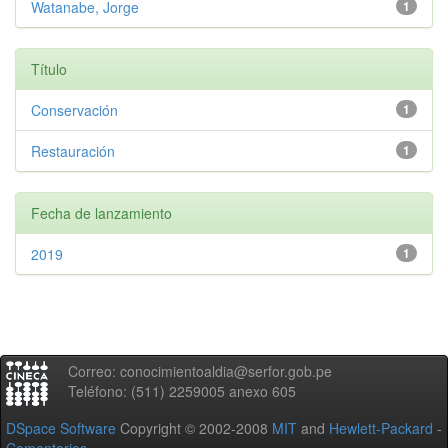
Watanabe, Jorge
1
Título
Conservación
1
Restauración
1
Fecha de lanzamiento
2019
1
Correo: conocimientoaldia@serfor.gob.pe
Teléfono: (511) 2259005 anexo 605
DSpace Software
Copyright © 2002-2008
MIT
and
Hewlett-Packard
-