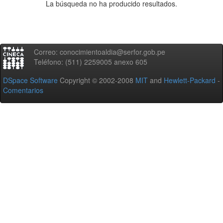
La búsqueda no ha producido resultados.
Correo: conocimientoaldia@serfor.gob.pe
Teléfono: (511) 2259005 anexo 605
DSpace Software
Copyright © 2002-2008
MIT
and
Hewlett-Packard
-
Comentarios