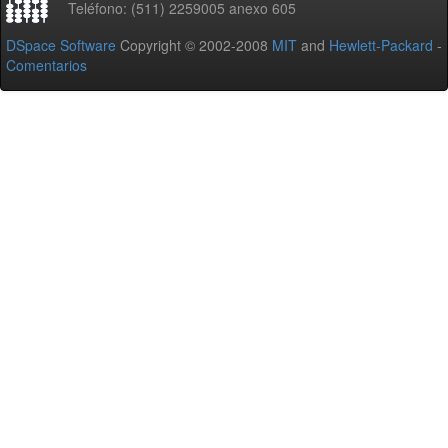
Teléfono: (511) 2259005 anexo 605
DSpace Software
Copyright © 2002-2008
MIT
and
Hewlett-Packard
-
Comentarios