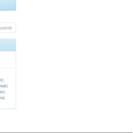
guiente
ez,
esar
;
ez,
ra
;