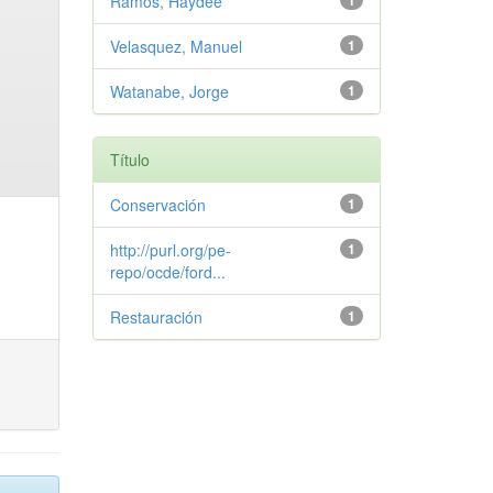
Ramos, Haydee
1
Velasquez, Manuel
1
Watanabe, Jorge
1
Título
Conservación
1
http://purl.org/pe-
1
repo/ocde/ford...
Restauración
1