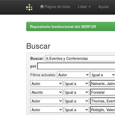
Página de inicio
Listar
Ayuda
Skip
navigation
Repositorio Institucional del SERFOR
Buscar
Buscar:
por
Filtros actuales: