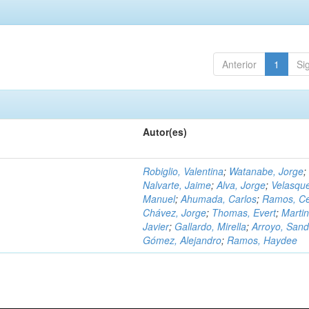
Anterior
1
Si
Autor(es)
Robiglio, Valentina
;
Watanabe, Jorge
;
Nalvarte, Jaime
;
Alva, Jorge
;
Velasqu
Manuel
;
Ahumada, Carlos
;
Ramos, C
Chávez, Jorge
;
Thomas, Evert
;
Martin
Javier
;
Gallardo, Mirella
;
Arroyo, Sand
Gómez, Alejandro
;
Ramos, Haydee