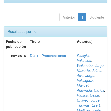
Anterior
1
Siguiente
Resultados por ítem:
Fecha de
Título
Autor(es)
publicación
nov-2019
Día 1 - Presentaciones
Robiglio,
Valentina
;
Watanabe, Jorge
;
Nalvarte, Jaime
;
Alva, Jorge
;
Velasquez,
Manuel
;
Ahumada, Carlos
;
Ramos, Cesar
;
Chávez, Jorge
;
Thomas, Evert
;
Martinez, Javier
;