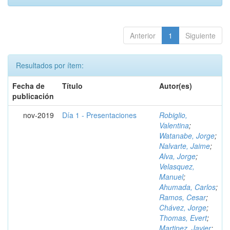
Anterior
1
Siguiente
Resultados por ítem:
Fecha de
Título
Autor(es)
publicación
nov-2019
Día 1 - Presentaciones
Robiglio,
Valentina
;
Watanabe, Jorge
;
Nalvarte, Jaime
;
Alva, Jorge
;
Velasquez,
Manuel
;
Ahumada, Carlos
;
Ramos, Cesar
;
Chávez, Jorge
;
Thomas, Evert
;
Martinez, Javier
;