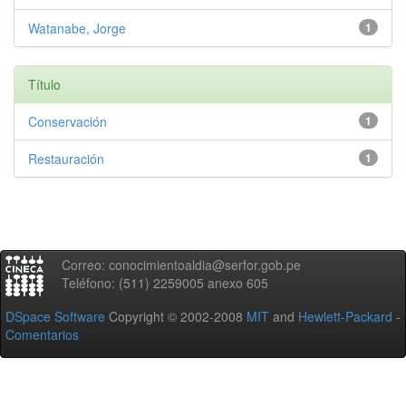
Watanabe, Jorge
1
Título
Conservación
1
Restauración
1
Correo: conocimientoaldia@serfor.gob.pe
Teléfono: (511) 2259005 anexo 605
DSpace Software
Copyright © 2002-2008
MIT
and
Hewlett-Packard
-
Comentarios