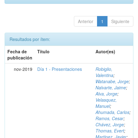
Anterior
1
Siguiente
Resultados por ítem:
Fecha de
Título
Autor(es)
publicación
nov-2019
Día 1 - Presentaciones
Robiglio,
Valentina
;
Watanabe, Jorge
;
Nalvarte, Jaime
;
Alva, Jorge
;
Velasquez,
Manuel
;
Ahumada, Carlos
;
Ramos, Cesar
;
Chávez, Jorge
;
Thomas, Evert
;
Martinez, Javier
;