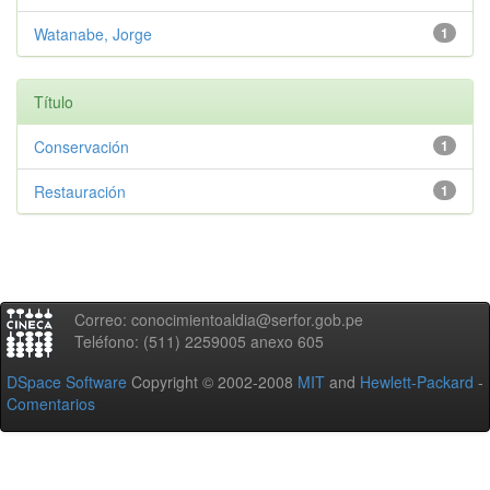
Watanabe, Jorge
1
Título
Conservación
1
Restauración
1
Correo: conocimientoaldia@serfor.gob.pe
Teléfono: (511) 2259005 anexo 605
DSpace Software
Copyright © 2002-2008
MIT
and
Hewlett-Packard
-
Comentarios