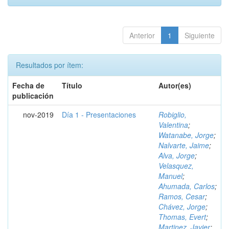
Anterior
1
Siguiente
Resultados por ítem:
Fecha de
Título
Autor(es)
publicación
nov-2019
Día 1 - Presentaciones
Robiglio,
Valentina
;
Watanabe, Jorge
;
Nalvarte, Jaime
;
Alva, Jorge
;
Velasquez,
Manuel
;
Ahumada, Carlos
;
Ramos, Cesar
;
Chávez, Jorge
;
Thomas, Evert
;
Martinez, Javier
;