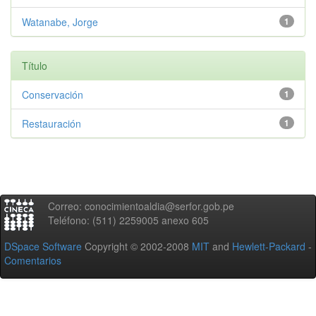
Watanabe, Jorge
1
Título
Conservación
1
Restauración
1
Correo: conocimientoaldia@serfor.gob.pe
Teléfono: (511) 2259005 anexo 605
DSpace Software
Copyright © 2002-2008
MIT
and
Hewlett-Packard
-
Comentarios