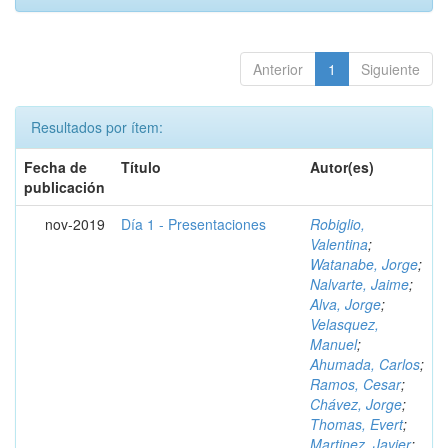
Anterior
1
Siguiente
Resultados por ítem:
Fecha de
Título
Autor(es)
publicación
nov-2019
Día 1 - Presentaciones
Robiglio,
Valentina
;
Watanabe, Jorge
;
Nalvarte, Jaime
;
Alva, Jorge
;
Velasquez,
Manuel
;
Ahumada, Carlos
;
Ramos, Cesar
;
Chávez, Jorge
;
Thomas, Evert
;
Martinez, Javier
;