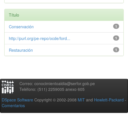
Título
Conservación
1
http://purl.org/pe-repo/ocde/ford...
1
Restauración
1
Correo: conocimientoaldia@serfor.gob.pe
Teléfono: (511) 2259005 anexo 605
DSpace Software
Copyright © 2002-2008
MIT
and
Hewlett-Packard
-
Comentarios