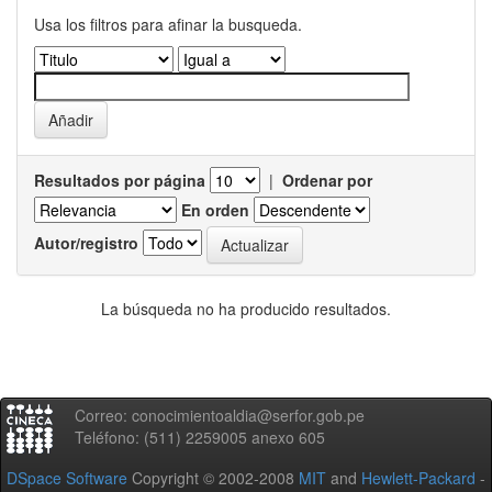
Usa los filtros para afinar la busqueda.
Resultados por página
|
Ordenar por
En orden
Autor/registro
La búsqueda no ha producido resultados.
Correo: conocimientoaldia@serfor.gob.pe
Teléfono: (511) 2259005 anexo 605
DSpace Software
Copyright © 2002-2008
MIT
and
Hewlett-Packard
-