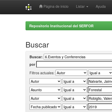
Página de inicio
Listar
Ayuda
Skip
navigation
Repositorio Institucional del SERFOR
Buscar
Buscar:
por
Filtros actuales: