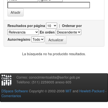
Resultados por página
|
Ordenar por
En orden
Autor/registro
La búsqueda no ha producido resultados.
Correo: conocimientoaldia@serfor.gob.pe
Teléfono: (511) 2259005 anexo 605
DSpace Software
Copyright © 2002-2008
MIT
and
Hewlett-Packard
-
Comentarios