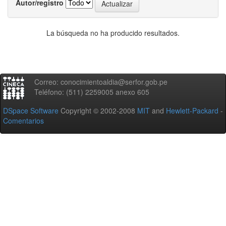
Autor/registro
La búsqueda no ha producido resultados.
Correo: conocimientoaldia@serfor.gob.pe
Teléfono: (511) 2259005 anexo 605
DSpace Software
Copyright © 2002-2008
MIT
and
Hewlett-Packard
-
Comentarios