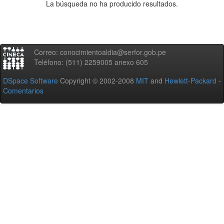
La búsqueda no ha producido resultados.
Correo: conocimientoaldia@serfor.gob.pe
Teléfono: (511) 2259005 anexo 605
DSpace Software
Copyright © 2002-2008
MIT
and
Hewlett-Packard
-
Comentarios