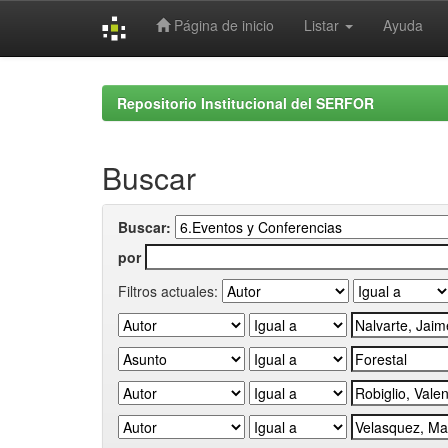
Página de inicio
Listar
Ayuda
Skip
navigation
Repositorio Institucional del SERFOR
Buscar
Buscar:
por
Filtros actuales: