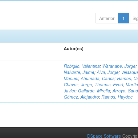
Anterior
1
Si
Autor(es)
Robiglio, Valentina
;
Watanabe, Jorge
;
Nalvarte, Jaime
;
Alva, Jorge
;
Velasqu
Manuel
;
Ahumada, Carlos
;
Ramos, C
Chávez, Jorge
;
Thomas, Evert
;
Martin
Javier
;
Gallardo, Mirella
;
Arroyo, Sand
Gómez, Alejandro
;
Ramos, Haydee
DSpace Software
Copyrig