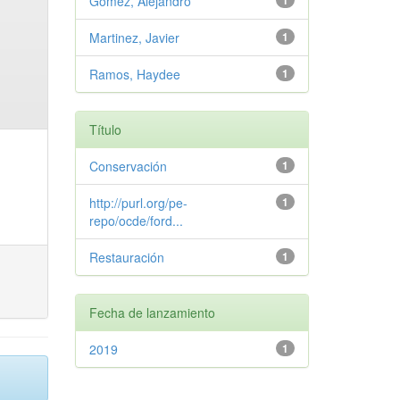
Gómez, Alejandro
1
Martinez, Javier
1
Ramos, Haydee
1
Título
Conservación
1
http://purl.org/pe-
1
repo/ocde/ford...
Restauración
1
Fecha de lanzamiento
2019
1