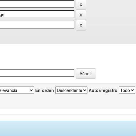
En orden
Autor/registro