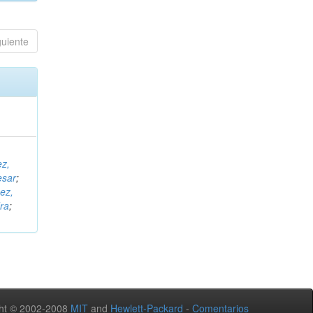
guiente
ez,
esar
;
ez,
ra
;
ht © 2002-2008
MIT
and
Hewlett-Packard
-
Comentarios