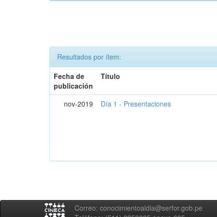
Resultados por ítem:
Fecha de
Título
publicación
nov-2019
Día 1 - Presentaciones
Correo: conocimientoaldia@serfor.gob.pe