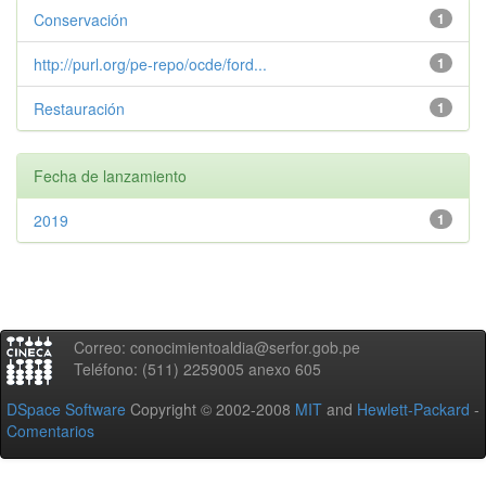
Conservación
1
http://purl.org/pe-repo/ocde/ford...
1
Restauración
1
Fecha de lanzamiento
2019
1
Correo: conocimientoaldia@serfor.gob.pe
Teléfono: (511) 2259005 anexo 605
DSpace Software
Copyright © 2002-2008
MIT
and
Hewlett-Packard
-
Comentarios