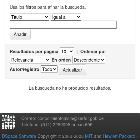
Usa los filtros para afinar la busqueda.
Resultados por página
|
Ordenar por
En orden
Autor/registro
La búsqueda no ha producido resultados.
Correo: conocimientoaldia@serfor.gob.pe
Teléfono: (511) 2259005 anexo 605
DSpace Software
Copyright © 2002-2008
MIT
and
Hewlett-Packard
-