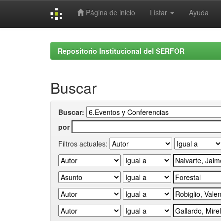
Página de inicio
Listar
Ayuda
Skip
navigation
Repositorio Institucional del SERFOR
Buscar
Buscar:
por
Filtros actuales: