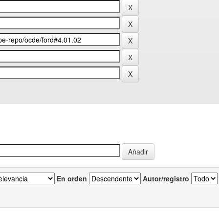
En orden
Autor/registro