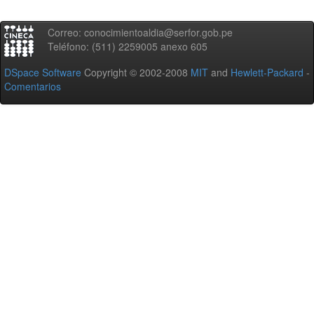
Correo: conocimientoaldia@serfor.gob.pe
Teléfono: (511) 2259005 anexo 605
DSpace Software
Copyright © 2002-2008
MIT
and
Hewlett-Packard
-
Comentarios