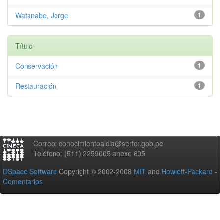
Watanabe, Jorge
1
Título
Conservación
1
Restauración
1
Correo: conocimientoaldia@serfor.gob.pe
Teléfono: (511) 2259005 anexo 605
DSpace Software
Copyright © 2002-2008
MIT
and
Hewlett-Packard
-
Comentarios