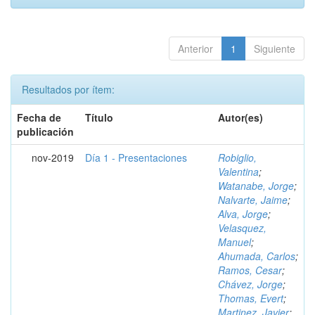
Anterior
1
Siguiente
Resultados por ítem:
Fecha de
Título
Autor(es)
publicación
nov-2019
Día 1 - Presentaciones
Robiglio,
Valentina
;
Watanabe, Jorge
;
Nalvarte, Jaime
;
Alva, Jorge
;
Velasquez,
Manuel
;
Ahumada, Carlos
;
Ramos, Cesar
;
Chávez, Jorge
;
Thomas, Evert
;
Martinez, Javier
;