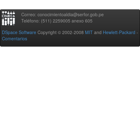
Correo: conocimientoaldia@serfor.gob.pe
Teléfono: (511) 2259005 anexo 605
DSpace Software
Copyright © 2002-2008
MIT
and
Hewlett-Packard
-
Comentarios