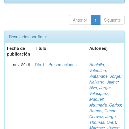
Anterior
1
Siguiente
Resultados por ítem:
Fecha de
Título
Autor(es)
publicación
nov-2019
Día 1 - Presentaciones
Robiglio,
Valentina
;
Watanabe, Jorge
;
Nalvarte, Jaime
;
Alva, Jorge
;
Velasquez,
Manuel
;
Ahumada, Carlos
;
Ramos, Cesar
;
Chávez, Jorge
;
Thomas, Evert
;
Martinez, Javier
;