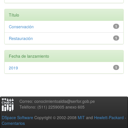
Título
Conservación
1
Restauración
1
Fecha de lanzamiento
2019
1
Correo: conocimientoaldia@serfor.gob.pe
Teléfono: (511) 2259005 anexo 605
DSpace Software
Copyright © 2002-2008
MIT
and
Hewlett-Packard
-
Comentarios