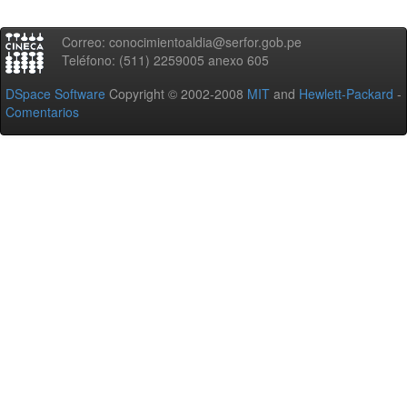
Correo: conocimientoaldia@serfor.gob.pe
Teléfono: (511) 2259005 anexo 605
DSpace Software
Copyright © 2002-2008
MIT
and
Hewlett-Packard
-
Comentarios