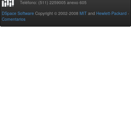
Teléfono: (511) 2259005 anexo 605
DSpace Software
Copyright © 2002-2008
MIT
and
Hewlett-Packard
-
Comentarios