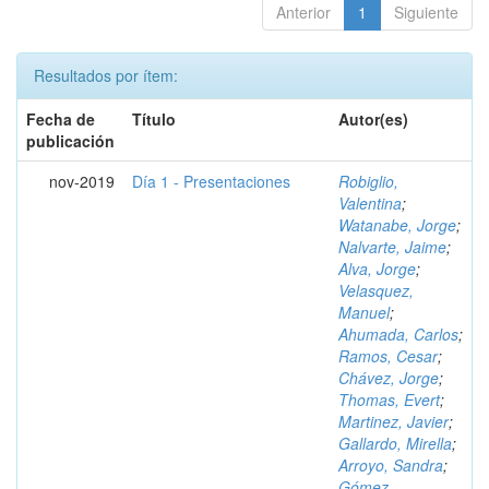
Anterior
1
Siguiente
Resultados por ítem:
Fecha de
Título
Autor(es)
publicación
nov-2019
Día 1 - Presentaciones
Robiglio,
Valentina
;
Watanabe, Jorge
;
Nalvarte, Jaime
;
Alva, Jorge
;
Velasquez,
Manuel
;
Ahumada, Carlos
;
Ramos, Cesar
;
Chávez, Jorge
;
Thomas, Evert
;
Martinez, Javier
;
Gallardo, Mirella
;
Arroyo, Sandra
;
Gómez,