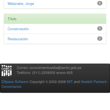
Watanabe, Jorge
1
Título
Conservación
1
Restauración
1
Correo: conocimientoaldia@serfor.gob.pe
Teléfono: (511) 2259005 anexo 605
DSpace Software
Copyright © 2002-2008
MIT
and
Hewlett-Packard
-
Comentarios