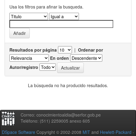
Usa los filtros para afinar la busqueda.
Resultados por página
|
Ordenar por
En orden
Autor/registro
La búsqueda no ha producido resultados.
Correo: conocimientoaldia@serfor.gob.pe
Teléfono: (511) 2259005 anexo 605
DSpace Software
Copyright © 2002-2008
MIT
and
Hewlett-Packard
-