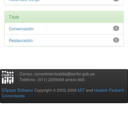
Título
Conservación
1
Restauración
1
Correo: conocimientoaldia@serfor.gob.pe
Teléfono: (511) 2259005 anexo 605
DSpace Software
Copyright © 2002-2008
MIT
and
Hewlett-Packard
-
Comentarios