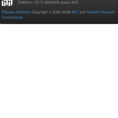
Teléfono: (511) 2259005 anexo 605
DSpace Software
Copyright © 2002-2008
MIT
and
Hewlett-Packard
-
Comentarios