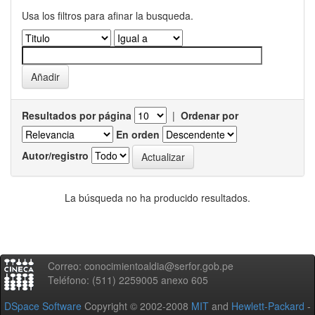
Usa los filtros para afinar la busqueda.
Resultados por página
|
Ordenar por
En orden
Autor/registro
La búsqueda no ha producido resultados.
Correo: conocimientoaldia@serfor.gob.pe
Teléfono: (511) 2259005 anexo 605
DSpace Software
Copyright © 2002-2008
MIT
and
Hewlett-Packard
-