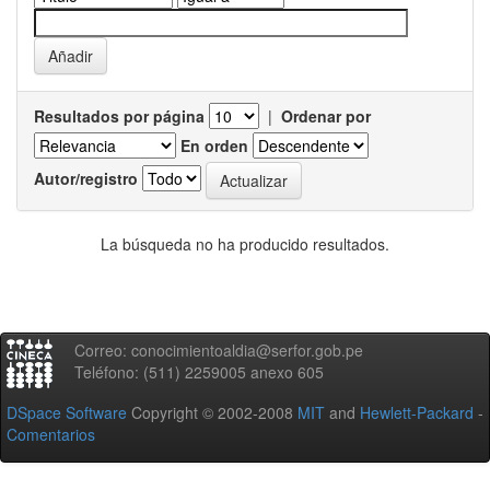
Resultados por página
|
Ordenar por
En orden
Autor/registro
La búsqueda no ha producido resultados.
Correo: conocimientoaldia@serfor.gob.pe
Teléfono: (511) 2259005 anexo 605
DSpace Software
Copyright © 2002-2008
MIT
and
Hewlett-Packard
-
Comentarios