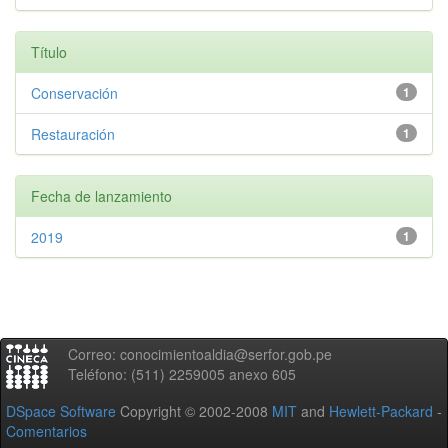
Título
Conservación
1
Restauración
1
Fecha de lanzamiento
2019
1
Correo: conocimientoaldia@serfor.gob.pe
Teléfono: (511) 2259005 anexo 605
DSpace Software
Copyright © 2002-2008
MIT
and
Hewlett-Packard
-
Comentarios