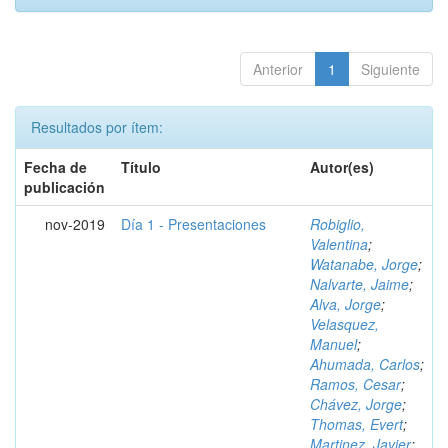
Anterior
1
Siguiente
Resultados por ítem:
Fecha de
Título
Autor(es)
publicación
nov-2019
Día 1 - Presentaciones
Robiglio,
Valentina
;
Watanabe, Jorge
;
Nalvarte, Jaime
;
Alva, Jorge
;
Velasquez,
Manuel
;
Ahumada, Carlos
;
Ramos, Cesar
;
Chávez, Jorge
;
Thomas, Evert
;
Martinez, Javier
;