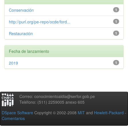
Conservación
1
http://purl.org/pe-repo/ocde/ford...
1
Restauración
1
Fecha de lanzamiento
2019
1
Correo: conocimientoaldia@serfor.gob.pe
Teléfono: (511) 2259005 anexo 605
DSpace Software
Copyright © 2002-2008
MIT
and
Hewlett-Packard
-
Comentarios