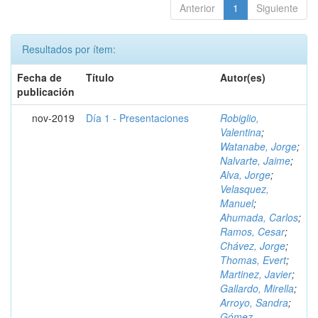
Anterior
1
Siguiente
Resultados por ítem:
Fecha de
Título
Autor(es)
publicación
nov-2019
Día 1 - Presentaciones
Robiglio,
Valentina
;
Watanabe, Jorge
;
Nalvarte, Jaime
;
Alva, Jorge
;
Velasquez,
Manuel
;
Ahumada, Carlos
;
Ramos, Cesar
;
Chávez, Jorge
;
Thomas, Evert
;
Martinez, Javier
;
Gallardo, Mirella
;
Arroyo, Sandra
;
Gómez,