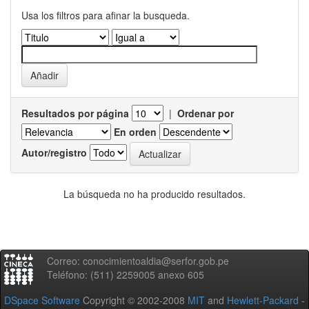
Usa los filtros para afinar la busqueda.
Resultados por página
|
Ordenar por
En orden
Autor/registro
La búsqueda no ha producido resultados.
Correo: conocimientoaldia@serfor.gob.pe
Teléfono: (511) 2259005 anexo 605
DSpace Software
Copyright © 2002-2008
MIT
and
Hewlett-Packard
-