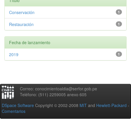
Título
Conservación
1
Restauración
1
Fecha de lanzamiento
2019
1
Correo: conocimientoaldia@serfor.gob.pe
Teléfono: (511) 2259005 anexo 605
DSpace Software
Copyright © 2002-2008
MIT
and
Hewlett-Packard
-
Comentarios